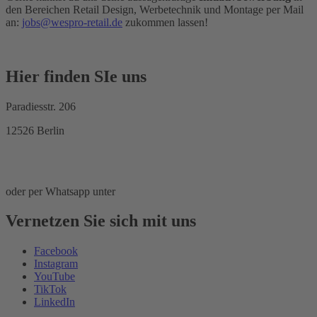
den Bereichen Retail Design, Werbetechnik und Montage per Mail
an:
jobs@wespro-retail.de
zukommen lassen!
Hier finden SIe uns
Paradiesstr. 206
12526 Berlin
info@wespro-retail.de
030 659 464 00
oder per Whatsapp unter
0151 169 861 76
Vernetzen Sie sich mit uns
Facebook
Instagram
YouTube
TikTok
LinkedIn